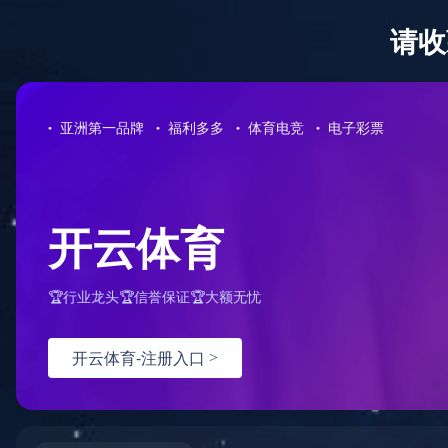
首页
公司简介
荣誉资质

荣誉资质
企业资质
企业专利
企业荣誉
企业业绩

企业业绩
市政工程业绩
公路工程业绩