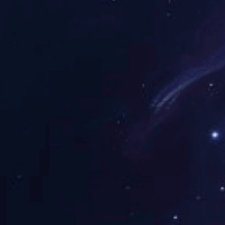
业绩展示
新闻中心

公司新闻
业内动态
开云（中国）

联系方式
客户留言

市政工程
公路工程
房建工程
当前位置：
首页
/
业绩展示
/
市政工程