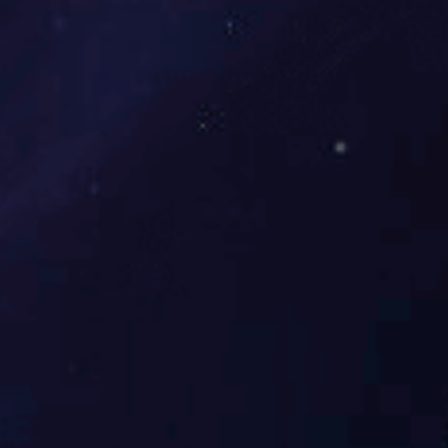
专利
荣誉
荣誉
荣誉
2016-2017龙岩上守合同重信用企业
荣誉
荣誉
荣誉
荣誉
荣誉
2016-2017年度福建省守合同重信用企业