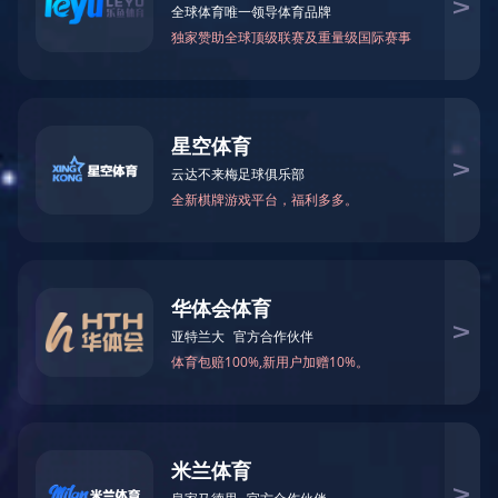
电力工程业绩
开云手机入口官网
房建工程业绩
业绩展示
新闻中心

新闻中心
公司新闻
业内动态
开云（中国）

开云（中国）
联系方式
客户留言