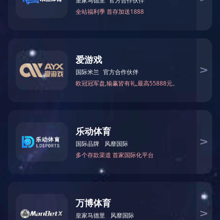
首页
公司简介
荣誉资质
企业资质
企业专利
企业荣誉
企业业绩
市政工程业绩
公路工程业绩
电力工程业绩
开云手机入
口官网
房建工程业绩
业绩展示
新闻中心
公司新闻
业内动态
开云（中国）
联系方式
客户留言

首页
公司简介
荣誉资质

企业资质
企业专利
企业荣誉
企业业绩
