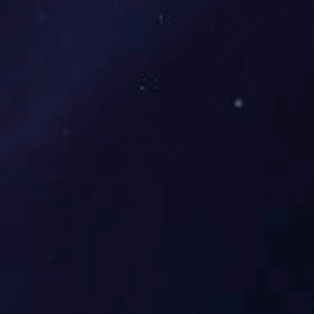
建筑工程常用工具
发布时间
: 2020
-
06-16
海南将构建现代产业体系，大力发展旅游业、现代服务
业和高新技术产业，进一步夯实实体经济的基础，增强
经济创新力和竞争力。
海南自由贸易港的前景图已经绘就，但具体要怎么干，
哪些又不能干，更令外界关注。
《海南自由贸易港建设总体方案》全文发布一周后，6月
8日，财政部、发改委、央行等部委有关负责人和海南省
有关领导集体亮相国新办发布会，介绍自贸港建设方案
有关情况。
上一页
1
下一页
CONTACT INFORMATION
联系方式