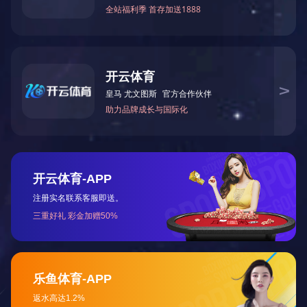
市政工程业绩
公路工程业绩
电力工程业绩
开云手机入
口官网
房建工程业绩
业绩展示
新闻中心

公司新闻
业内动态
开云（中国）

联系方式
客户留言
公司新闻
业内动态
当前位置：
首页
/
新闻中心
/
业内动态
迎“七一”党章传诵 党徽闪光 党旗飘扬