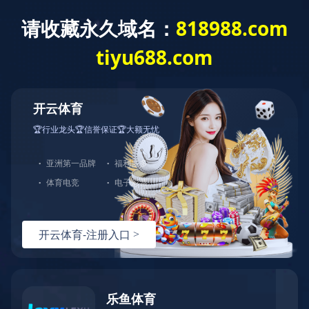
首页
公司简介
荣誉资质

荣誉资质
企业资质
企业专利
企业荣誉
企业业绩

企业业绩
市政工程业绩
公路工程业绩