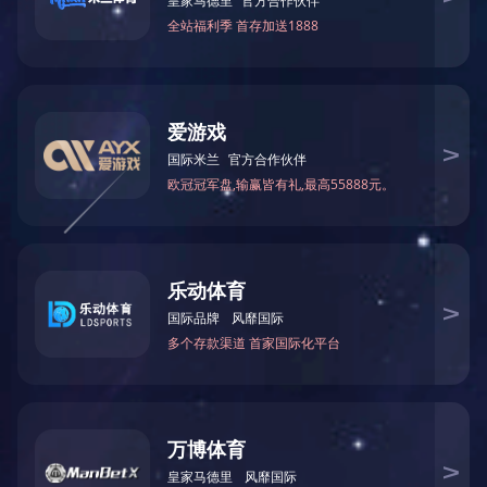
首页
公司简介
荣誉资质
企业资质
企业专利
企业荣誉
企业业绩
市政工程业绩
公路工程业绩
电力工程业绩
开云手机入
口官网
房建工程业绩
业绩展示
新闻中心
公司新闻
业内动态
开云（中国）
联系方式
客户留言

首页
公司简介
荣誉资质

企业资质
企业专利
企业荣誉
企业业绩
