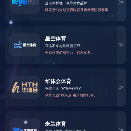
电力工程业绩
开云手机入口官网
房建工程业绩
业绩展示
新闻中心

新闻中心
公司新闻
业内动态
开云（中国）

开云（中国）
联系方式
客户留言