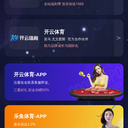
市政工程业绩
公路工程业绩
电力工程业绩
开云手机入
口官网
房建工程业绩
业绩展示
新闻中心

公司新闻
业内动态
开云（中国）

联系方式
客户留言

市政工程
公路工程
房建工程
当前位置：
首页
/
业绩展示