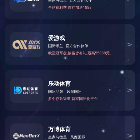
首页
公司简介
荣誉资质
企业资质
企业专利
企业荣誉
企业业绩
市政工程业绩
公路工程业绩
电力工程业绩
开云手机入
口官网
房建工程业绩
业绩展示
新闻中心
公司新闻
业内动态
开云（中国）
联系方式
客户留言

首页
公司简介
荣誉资质

企业资质
企业专利
企业荣誉
企业业绩
