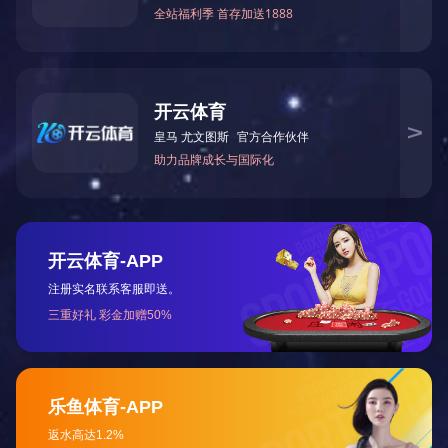
市政工程业绩
公路工程业绩
电力工程业绩
开云手机入
口官网
房建工程业绩
业绩展示
新闻中心

公司新闻
业内动态
开云（中国）

联系方式
客户留言

市政工程
公路工程
房建工程
当前位置：
首页
/
业绩展示