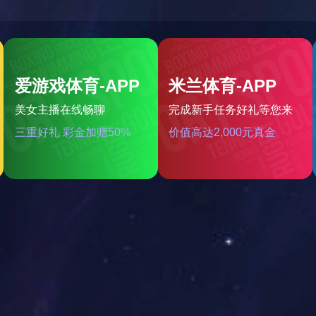
官网
房建工程业绩
官网
房建工程业绩