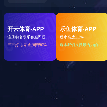
首页
公司简介
荣誉资质
企业资质
企业专利
企业荣誉
企业业绩
市政工程业绩
公路工程业绩
电力工程业绩
开云手机入口
业绩展示
新闻中心
公司新闻
业内动态
开云（中国）
联系方式
客户留言

首页
公司简介
荣誉资质

企业资质
企业专利
企业荣誉
企业业绩

市政工程业绩
公路工程业绩
电力工程业绩
开云手机入口