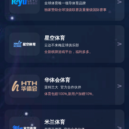
电力工程业绩
开云手机入口官网
房建工程业绩
业绩展示
新闻中心

新闻中心
公司新闻
业内动态
开云（中国）

开云（中国）
联系方式
客户留言